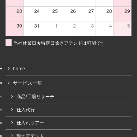
23
24
25
26
27
28
29
30
31
1
2
3
4
5
当社休業日★特定日除きアテンドは可能です
home
サービス一覧
商品/工場リサーチ
仕入代行
仕入れツアー
現地アテンド