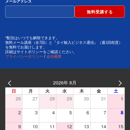
メールアドレス
*配信はいつでも解除できます。
無料メール講座（全7回）と『タイ輸入ビジネス通信』（週1回程度）
を無料でお届けします。
詳細はサイトポリシーをご確認ください。
プライバシーポリシー
/
会社概要
2026年 8月
日
月
火
水
木
金
土
26
27
28
29
30
31
1
2
3
4
5
6
7
8
9
10
11
12
13
14
15