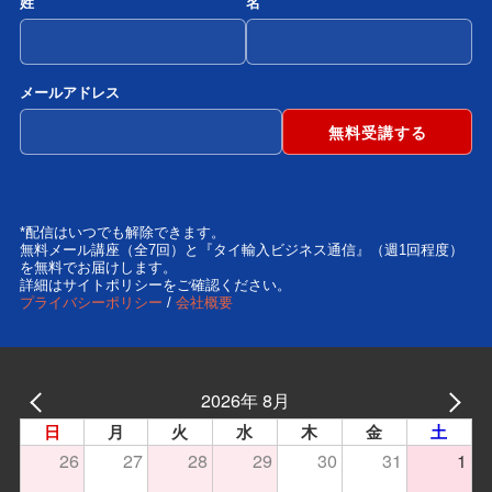
姓
名
メールアドレス
*配信はいつでも解除できます。
無料メール講座（全7回）と『タイ輸入ビジネス通信』（週1回程度）
を無料でお届けします。
詳細はサイトポリシーをご確認ください。
プライバシーポリシー
/
会社概要
2026年 8月
日
月
火
水
木
金
土
26
27
28
29
30
31
1