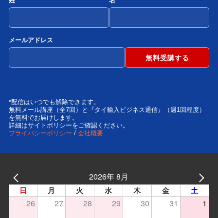
姓
名
メールアドレス
*配信はいつでも解除できます。
無料メール講座（全7回）と『タイ輸入ビジネス通信』（週1回程度）
を無料でお届けします。
詳細はサイトポリシーをご確認ください。
プライバシーポリシー
/
会社概要
2026年 8月
日
月
火
水
木
金
土
26
27
28
29
30
31
1