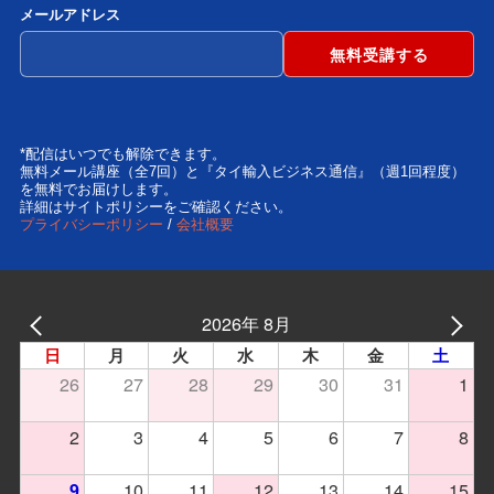
メールアドレス
*配信はいつでも解除できます。
無料メール講座（全7回）と『タイ輸入ビジネス通信』（週1回程度）
を無料でお届けします。
詳細はサイトポリシーをご確認ください。
プライバシーポリシー
/
会社概要
2026年 8月
日
月
火
水
木
金
土
26
27
28
29
30
31
1
2
3
4
5
6
7
8
10
11
12
13
14
15
9