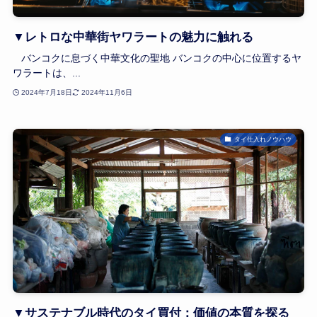
▼レトロな中華街ヤワラートの魅力に触れる
バンコクに息づく中華文化の聖地 バンコクの中心に位置するヤ
ワラートは、...
2024年7月18日
2024年11月6日
タイ仕入れノウハウ
▼サステナブル時代のタイ買付：価値の本質を探る