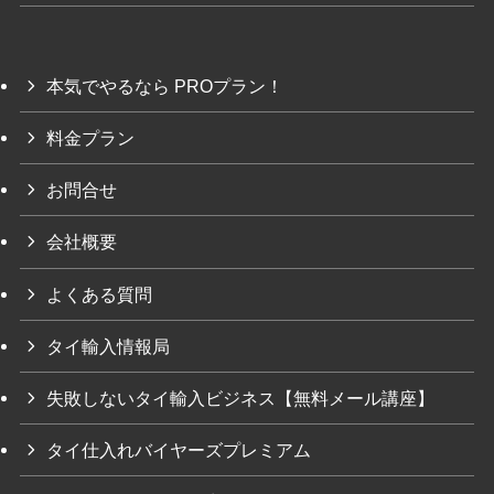
本気でやるなら PROプラン！
料金プラン
お問合せ
会社概要
よくある質問
タイ輸入情報局
失敗しないタイ輸入ビジネス【無料メール講座】
タイ仕入れバイヤーズプレミアム