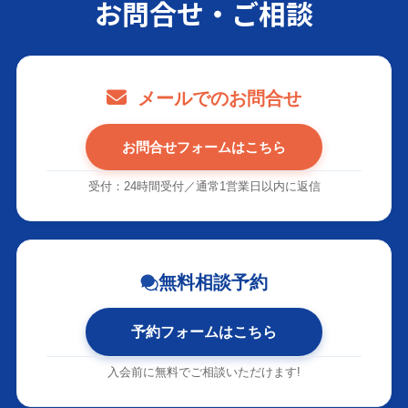
お問合せ・ご相談
メールでのお問合せ
お問合せフォームはこちら
受付：24時間受付／通常1営業日以内に返信
無料相談予約
予約フォームはこちら
入会前に無料でご相談いただけます!