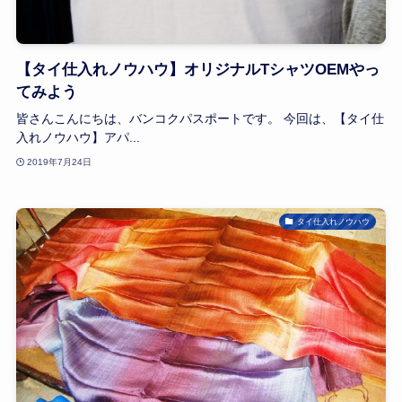
【タイ仕入れノウハウ】オリジナルTシャツOEMやっ
てみよう
皆さんこんにちは、バンコクパスポートです。 今回は、【タイ仕
入れノウハウ】アパ...
2019年7月24日
タイ仕入れノウハウ