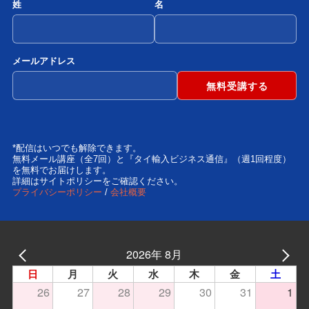
姓
名
メールアドレス
*配信はいつでも解除できます。
無料メール講座（全7回）と『タイ輸入ビジネス通信』（週1回程度）
を無料でお届けします。
詳細はサイトポリシーをご確認ください。
プライバシーポリシー
/
会社概要
2026年 8月
日
月
火
水
木
金
土
26
27
28
29
30
31
1