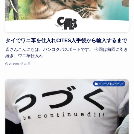
タイでワニ革を仕入れCITES入手後から輸入するまで
皆さんこんにちは、バンコクパスポートです。 今回は前回に引き
続き、ワニ革仕入れ...
2019年7月30日
タイ仕入れノウハウ