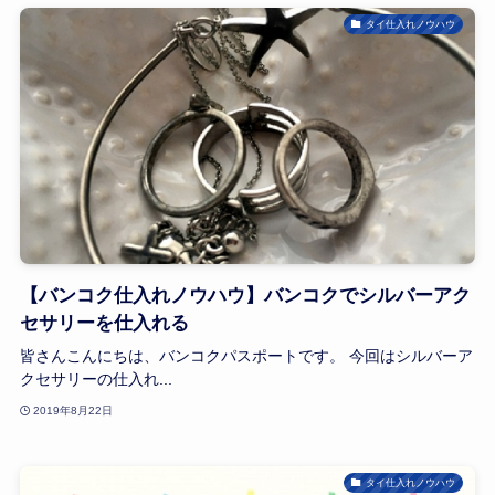
タイ仕入れノウハウ
【バンコク仕入れノウハウ】バンコクでシルバーアク
セサリーを仕入れる
皆さんこんにちは、バンコクパスポートです。 今回はシルバーア
クセサリーの仕入れ...
2019年8月22日
タイ仕入れノウハウ