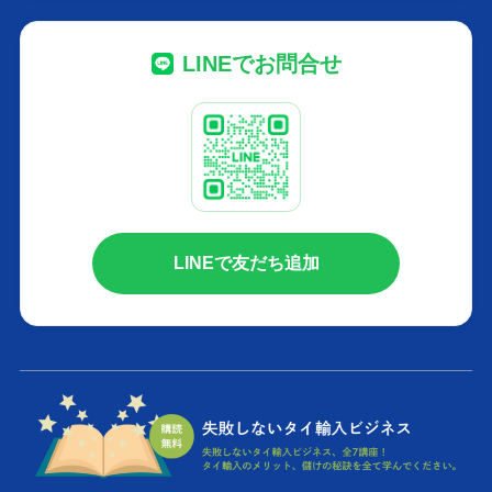
LINEでお問合せ
LINEで友だち追加