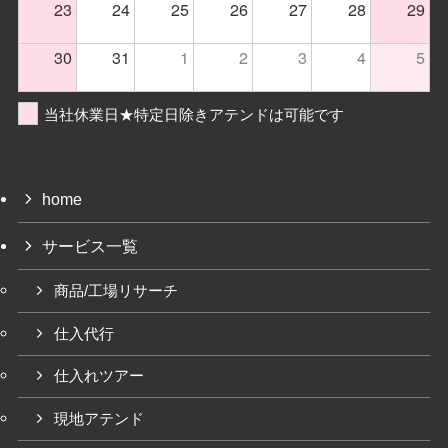
23
24
25
26
27
28
29
30
31
1
2
3
4
5
当社休業日★特定日除きアテンドは可能です
home
サービス一覧
商品/工場リサーチ
仕入代行
仕入れツアー
現地アテンド