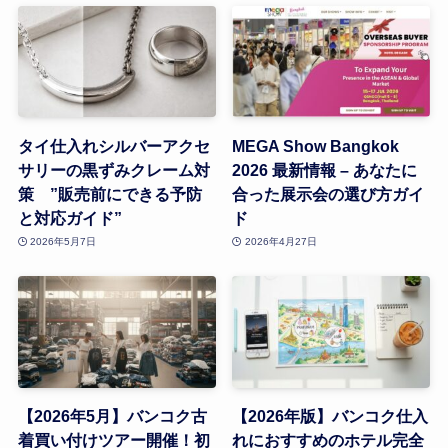
タイ仕入れシルバーアクセ
MEGA Show Bangkok
サリーの黒ずみクレーム対
2026 最新情報 – あなたに
策 ”販売前にできる予防
合った展示会の選び方ガイ
と対応ガイド”
ド
2026年5月7日
2026年4月27日
【2026年5月】バンコク古
【2026年版】バンコク仕入
着買い付けツアー開催！初
れにおすすめのホテル完全